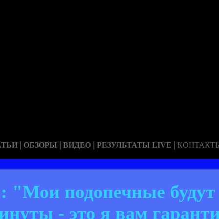
|
|
|
|
АТЬИ
ОБЗОРЫ
ВИДЕО
РЕЗУЛЬТАТЫ LIVE
КОНТАКТ
: "Мои подопечные будут 
минуты - это я вам гарант