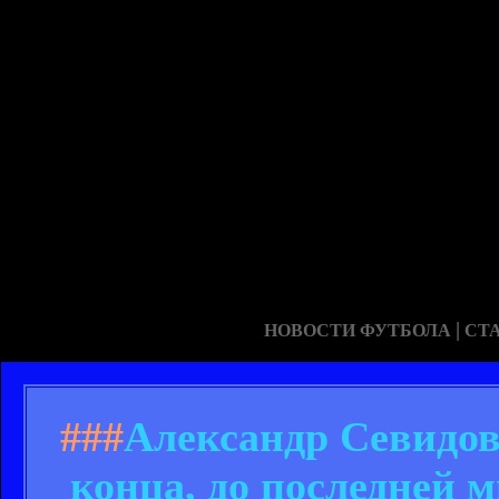
|
НОВОСТИ ФУТБОЛА
СТ
###
Александр Севидов
конца, до последней 