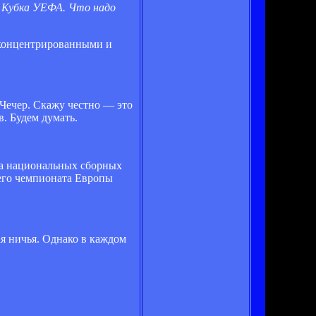
ер Кубка УЕФА. Что надо
сконцентрированными и
 Чечер. Скажу честно — это
в. Будем думать.
ка национальных сборных
его чемпионата Европы
ая ничья. Однако в каждом