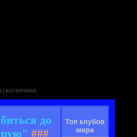
|
Ы
КОТИРОВКИ
биться до
Топ клубов
мира
ирую"
###