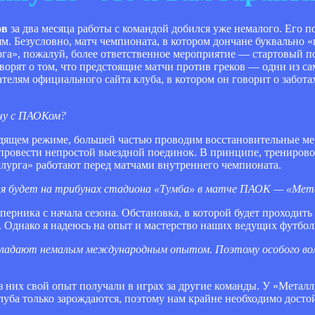
ов
за два месяца работы с командой добился уже немалого. Его 
. Безусловно, матч чемпионата, в котором дончане буквально 
рга», пожалуй, более ответственное мероприятие — стартовый п
рят о том, что предстоящие матчи против греков — одни из с
телям официального сайта клуба, в котором он говорит о забота
тчу с ПАОКом?
ящем режиме, большей частью проводим восстановительные мер
 провести непростой выездной поединок. В принципе, тренировоч
аллурга» работают перед матчами внутреннего чемпионата.
ая будет на трибунах стадиона «Тумба» в матче ПАОК — «Мет
ерника с начала сезона. Обстановка, в которой будет проходить 
а. Однако я надеюсь на опыт и мастерство наших ведущих футбол
бладают немалым международным опытом. Поэтому особого вол
 них свой опыт получали в играх за другие команды. У «Металл
клуба только зарождаются, поэтому нам крайне необходимо досто