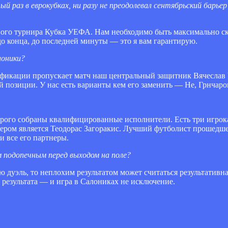
й раз в еврокубках, ни разу не преодолевал сентябрьский барь
ового турнира Кубка УЕФА. Нам необходимо быть максимально 
до конца, до последней минуты — это я вам гарантирую.
лоники?
лификации пропускает матч наш центральный защитник Вячеслав
й позиции. У нас есть варианты кем его заменить — Не, Грнчаро
оторого собраны квалифицированные исполнители. Есть три игро
дером является Теодорас Загоракис. Лучший футболист прошедш
и все его партнеры.
 подопечным перед выходом на поле?
ю дуэль, то неплохим результатом может считаться результативн
 результата — и игра в Салониках не исключение.