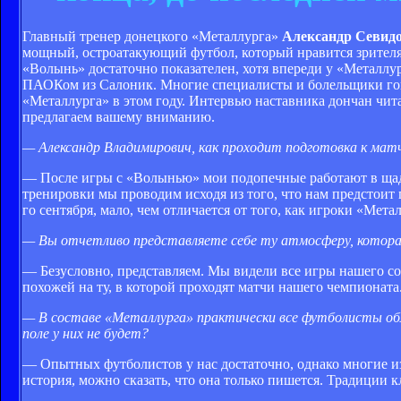
Главный тренер донецкого «Металлурга»
Александр Севид
мощный, остроатакующий футбол, который нравится зрителям
«Волынь» достаточно показателен, хотя впереди у «Металлу
ПАОКом из Салоник. Многие специалисты и болельщики гово
«Металлурга» в этом году. Интервью наставника дончан чита
предлагаем вашему вниманию.
— Александр Владимирович, как проходит подготовка к ма
— После игры с «Волынью» мои подопечные работают в щад
тренировки мы проводим исходя из того, что нам предстоит
го сентября, мало, чем отличается от того, как игроки «Мет
— Вы отчетливо представляете себе ту атмосферу, котор
— Безусловно, представляем. Мы видели все игры нашего соп
похожей на ту, в которой проходят матчи нашего чемпионат
— В составе «Металлурга» практически все футболисты о
поле у них не будет?
— Опытных футболистов у нас достаточно, однако многие из
история, можно сказать, что она только пишется. Традиции 