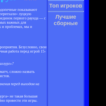
Топ игроков
подопечные показывают
«переехали» луцкую
Лучшие
оединок первого раунда — с
сборные
амых важных для
х и проблемах, мы и
оприятия. Безусловно, свои
ная работа перед игрой 15-
аллург»?
матч, сложно назвать
истов.
нения перед выходом на
урга» не такая большая
йно провести эти игры.