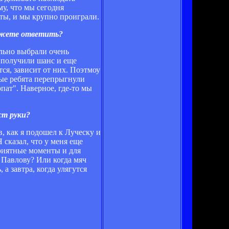
му, что мы сегодня
нты, и мы крупно проиграли.
можете ответить?
льно выбрали очень
 получили шанс и еще
ся, зависит от них. Поэтмоу
рые ребята перепрыгнули
рпат". Наверное, где-то мы
ст руки?
в, как я подошел к Луческу и
 сказал, что у меня еще
приятные моменты и для
к Павлову? Или когда мяч
а завтра, когда улягутся