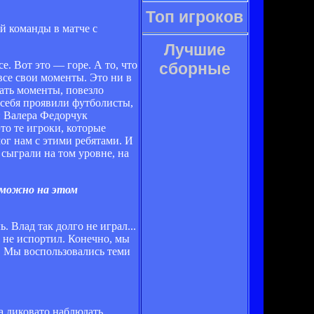
Топ игроков
й команды в матче с
Лучшие
. Вот это — горе. А то, что
сборные
все свои моменты. Это ни в
вать моменты, повезло
 себя проявили футболисты,
: Валера Федорчук
то те игроки, которые
ог нам с этими ребятами. И
 сыграли на том уровне, на
 можно на этом
. Влад так долго не играл...
у не испортил. Конечно, мы
ь. Мы воспользовались теми
а диковато наблюдать