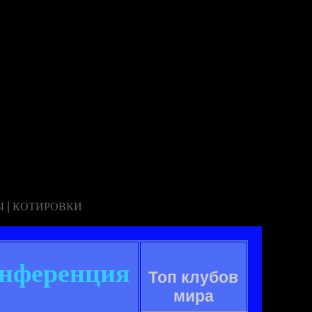
|
Ы
КОТИРОВКИ
онференция
Топ клубов
мира