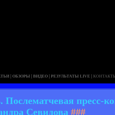
|
|
|
|
АТЬИ
ОБЗОРЫ
ВИДЕО
РЕЗУЛЬТАТЫ LIVE
КОНТАКТ
4. Послематчевая пресс-к
андра Севидова
###