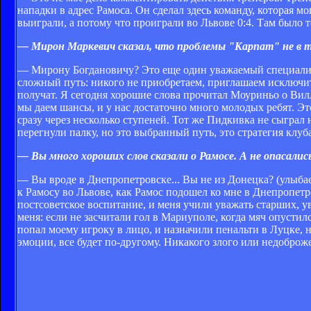
нападки в адрес Рамоса. Он сделал здесь команду, которая м
выиграли, а потому что проиграли во Львове 0:4. Там было 
— Мирон Маркевич сказал, что проблемы "Карпат" не в т
— Мирону Богдановичу? Это еще один уважаемый специалист
сложный путь: никого не приобретаем, приглашаем исключит
получат. Я сегодня хорошие слова прочитал Моуриньо о Вилл
мы даем шансы, и у нас достаточно много молодых ребят. Это
сразу через несколько ступеней. Тот же Пидкивка не сыграл 
перегнули палку, но это выбранный путь, это стратегия клуба
— Вы много хороших слов сказали о Рамосе. А не опасались
— Вы вроде в Днепропетровске... Вы не из Донецка? (улыбает
к Рамосу во Львове, как Рамос подошел ко мне в Днепропетр
постсоветское воспитание, и меня учили уважать старших, у
меня: если не засчитали гол в Мариуполе, когда мяч опустил
попал моему игроку в лицо, и назначили пенальти в Луцке, н
эмоции, все будет по-другому. Никакого злого или недоброж