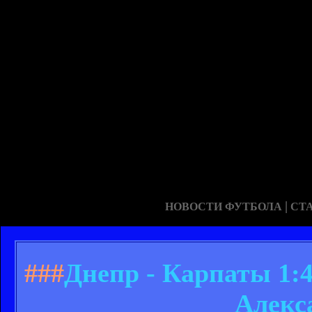
|
НОВОСТИ ФУТБОЛА
СТ
###
Днепр - Карпаты 1:
Алекс