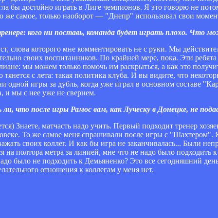
огла бы достойно играть в Лиге чемпионов. Я это говорю не пото
то же самое, только наоборот — "Днепр" использовал свои моме
ренере: кого ни поставь, команда будет играть плохо. Что 
, слова которого мне комментировать не с руки. Мы действите
ельно своих воспитанников. По крайней мере, пока. Эти ребята
иане: мы можем только помочь им раскрыться, а как это получит
 тянется с лета: такая политика клуба. И вы видите, что некото
ни одной игры за дубль, когда уже играл в основном составе "Ка
, и мы с нее уже не свернем.
 ли, что после игры Рамос вам, как Луческу в Донецке, не пода
ся) Знаете, матчасть надо учить. Первый подходит тренер хозяе
овске. То же самое меня спрашивали после игры с "Шахтером". Я
важать своих коллег. И как бы игра не заканчивалась... Были не
ся на полтора метра за линией, мне что не надо было подходить 
адо было не подходить к Демьяненко? Это все сегодняшний день, 
елательного отношения к коллегам у меня нет.