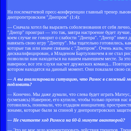
На послематчевой пресс-конференции главный тренер львов
днепропетровским "Днепром" (1:4):
— Сначала хотел бы выразить соболезнования от себя лично,
"Днепр" проиграл — это так, завтра настроение будет лучше.
коем случае не говорит о слабости "Днепра". "Днепр" имел 
навязать свою игру "Днепру". Мы тщательно готовились, как
которые так или иначе связаны с "Днепром". Очень жаль, ч
дисквалифицирован, а Младеном Бартуловичем я не стал риск
позволили нам находиться на нашем нынешнем месте. За это 
наверное, все эти слухи насчет дружеских команд... Повторю
котором находятся на данный момент. Они показали свою си
— А вы анализировали ситуацию, что Рамос в сложный м
подловить?
— Конечно. Мы даже думали, что слева будет играть Матеус, и
(усмехаясь) Наверное, его купили, чтобы только против нас 
готовились, понимали, что отдадим инициативу, пространство
зонами, которые были за спиной у днепропетровских защитн
— Не считаете ход Рамоса на 60-й минуте авантюрой?
— Это не мое дело комментировать действия тренеров. Трен