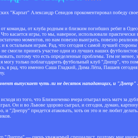
ских "Карпат" Александр Севидов прокоментировал победу свое
 от команды, от клуба родным и близким погибших ребят в Одессе
 Что касается игры, то мы, наверное, использовали практически 
достаточно моментов, но нам повезло выиграть, повезло реализо
 и к остальным играм. Рад, что сегодня с самой лучшей стороны
то не смогли принять участие одни из лучших наших футболистов
овать, потому что есть определенные проблемы. Тем не менее, э
я могу только поблагодарить футбольный клуб "Днепр", что пом
сь, я рад, что именно Саша Гладкий, Дима Лёпа, Пашаев сегодня
лу.
омент выпускает чуть ли не десяток нападающих, и "Днепр"
сходя из того, что Близниченко вчера отыграл весь матч за дубль
играл. Он и во Львове здорово сыграл, и сегодня, думаю, картин
, и "Днепру" придется атаковать, хоть он это и не любит делат
иков.
ер "Днепра" — очень уважаемый специалист, поэтому мне иногд