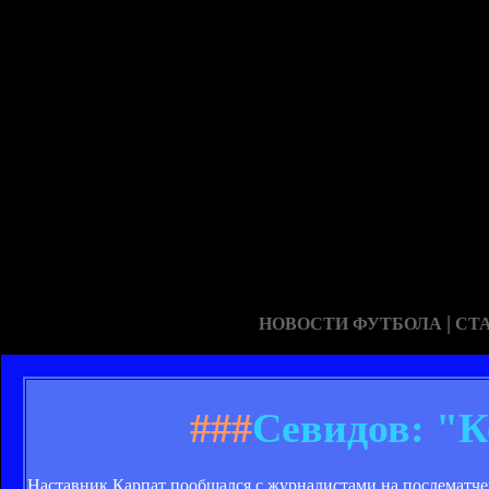
|
НОВОСТИ ФУТБОЛА
СТ
###
Севидов: "К
Наставник Карпат пообщался с журналистами на послематче