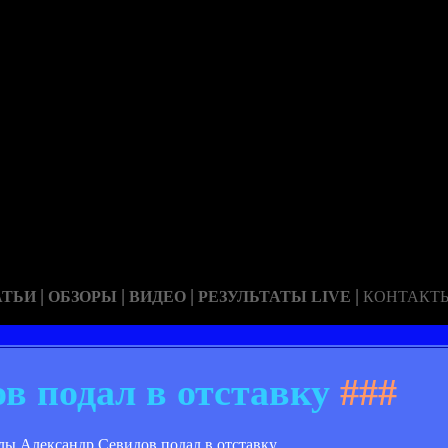
|
|
|
|
АТЬИ
ОБЗОРЫ
ВИДЕО
РЕЗУЛЬТАТЫ LIVE
КОНТАКТ
в подал в отставку
###
ы Александр Севидов подал в отставку.