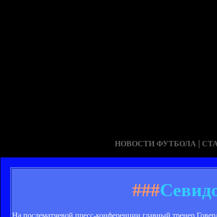
|
НОВОСТИ ФУТБОЛА
СТ
###
Севидо
На послематчевой пресс-конференции главный тренер Говерл