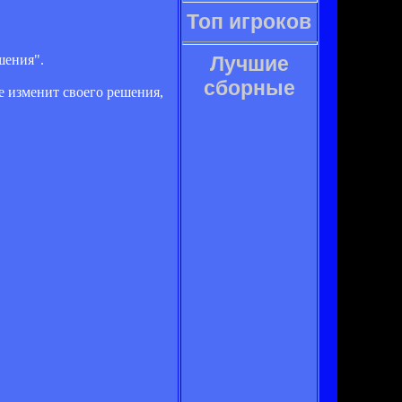
Топ игроков
шения".
Лучшие
сборные
е изменит своего решения,